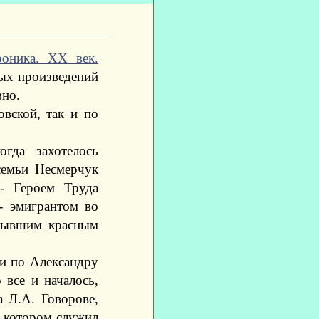
роника. XX век.
ных произведений
вно.
овской, так и по
гда захотелось
семьи Несмерчук
 - Героем Труда
- эмигрантом во
бывшим красным
ии по Александру
 все и началось,
 Л.А. Говорове,
в котором служил