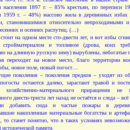
и населения 1897 г. – 85% крестьян, по переписи 1
и 1959 г. – 48%) массово жила в деревянных избах
и, становившимися относительно непроходимыми 
есенних и осенних распутиц. (…)
стоит на одном месте сто-двести лет, и вот избы сгн
 стройматериалом и топливом (дрова, коих треб
тво на длинную русскую зиму) вырублены, небогатые
ня переходит на новое место, благо территории в
збы, новое поле, новый погост…
щие поколения – поколения предков – уходят из о
 погосты остаются далеко, зарастают травой и пост
о хозяйственно-материального приращения не 
ного двести-триста лет назад не остаётся и следа – всё
Если добавить сюда и частые пожары в деревя
авшие накопленные материальные богатства и артефа
я, то станет понятно, что в таких условиях невозмо
 исторической памяти.