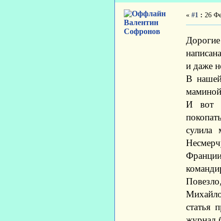
«
#1
:
26 Фе
Валентин
Софронов
Дорогие
написана
и даже н
В нашей
маминой
И вот п
покопат
сулила 
Несмерч
Франции
команди
Повезло
Михайло
статья 
журнал 