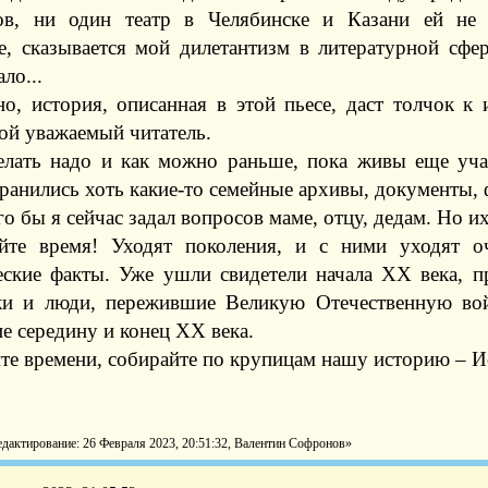
ов, ни один театр в Челябинске и Казани ей не з
е, сказывается мой дилетантизм в литературной сфе
ло...
о, история, описанная в этой пьесе, даст толчок к
ой уважаемый читатель.
елать надо и как можно раньше, пока живы еще уча
ранились хоть какие-то семейные архивы, документы,
о бы я сейчас задал вопросов маме, отцу, дедам. Но их 
йте время! Уходят поколения, и с ними уходят о
еские факты. Уже ушли свидетели начала XX века, п
ки и люди, пережившие Великую Отечественную во
е середину и конец XX века.
йте времени, собирайте по крупицам нашу историю – 
едактирование: 26 Февраля 2023, 20:51:32, Валентин Софронов»