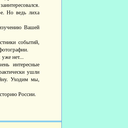
аинтересовался.
ре. Но ведь лиха
 изучению Вашей
стники событий,
 фотографии.
уже нет...
чень интересные
рактически ушли
йну. Уходим мы,
Историю России.