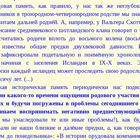
овая память, как правило, у нас так же неглубок
нников в троюродном-четвероюродном родстве мы зна
читаем дальней роднёй. А, например, у Вальтера Скот
сание средневекового шотландского клана говорит о 
считались родичи вплоть до восьмого колена (восьм
известны общие предки двухвековой давности. И
зафиксировали подетальную и поимённую хроноло
 начиная с заселения Исландии в IX-X веках. Э
ески каждый исландец может проследить свою родосл
сячу лет. (...)
кая историческая память периодически нас под
ии какого-то времени ощущения родового участия
х и будучи погружены в проблемы сегодняшнего 
инаем воспринимать негативно предшествующи
 мы унаследовали те или иные проблемы!), как б
вали не наши близкие и далёкие предки, а, как гово
м до понедельника»: «В истории орудовала компания