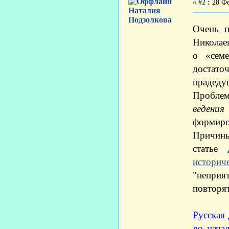
«
#2
:
28 Фе
Наталия
Подзолкова
Очень п
Николае
о «сем
достато
прадеду
Проблем
ведени
формиро
Причины
статье
историч
"неприя
повторя
Русская 
до начал