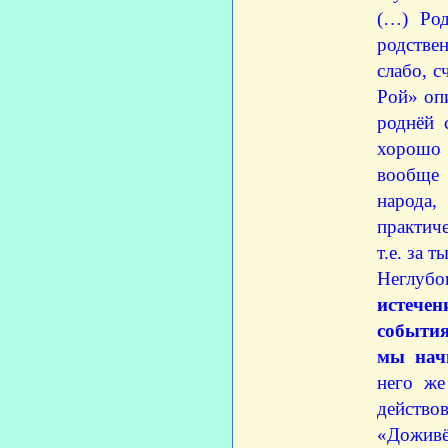
(…) Род
родстве
слабо, с
Рой» опи
роднёй 
хорошо 
вообще 
народа,
практич
т.е. за ты
Неглубо
истечен
события
мы нач
него же
действо
«Доживё