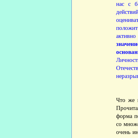
нас с б
действи
оцениват
положит
активно
значен
основа
Личност
Отечест
неразры
Что же 
Прочита
форма п
со множ
очень и