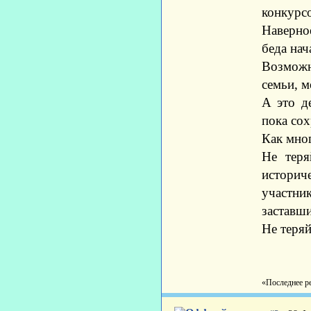
конкурс
Наверно
беда нача
Возможн
семьи, м
А это д
пока сох
Как мног
Не теря
историч
участни
заставши
Не теря
«Последнее р