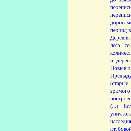
перепис
перепис
дорогам
период в
Деревня 
леса со
количес
и дерев
Новые и
Предыду
(старые
зримог
построен
(...) 
уничтож
наследи
глубокой