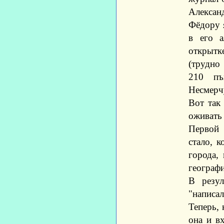
Алексан
Фёдору 
в его а
открытк
(трудно
210 пъ
Несмерч
Вот так
оживать
Первой 
стало, 
города,
географи
В резул
"написал
Теперь, 
она и в