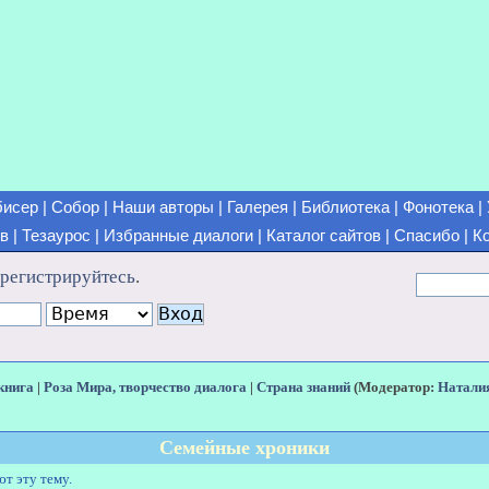
бисер
|
Собор
|
Наши авторы
|
Галерея
|
Библиотека
|
Фонотека
|
ов
|
Тезаурос
|
Избранные диалоги
|
Каталог сайтов
|
Спасибо
|
К
арегистрируйтесь
.
книга
|
Роза Мира, творчество диалога
|
Страна знаний
(Модератор:
Натали
Семейные хроники
ют эту тему.