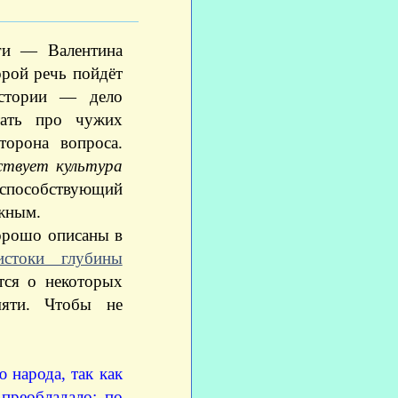
еги — Валентина
орой речь пойдёт
истории — дело
тать про чужих
торона вопроса.
ствует культура
пособствующий
ажным.
орошо описаны в
стоки глубины
тся о некоторых
мяти. Чтобы не
 народа, так как
 преобладало: по