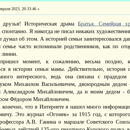
враля 2023, 20:33:46 »
 друзья! Историческая драма
Братья. Семейная х
 спонтанно. Я никогда не писал никаких художествен
е думал об этом. А историей семьи заинтересовался да
 семье часто вспоминали родственников, как по отц
 линии.
ришел момент, к сожалению, весьма поздно, ко
ься в истории семьи мамы. Действительно, история 
много интересного, ведь она связана с прадедом
уком Михаилом Васильевичем, двоюродным дедом 
 Александром Михайловичем, да и моим дедом - 
ром Фёдором Михайловичем.
, конечно, что в Интернете я нашел много информац
вичу. Это журнал «Огонек» за 1915 год, с которого
профессора А.В. Ганина о маршале Советского Союза
боевых действий 125-ого пехотного Курского полка, 