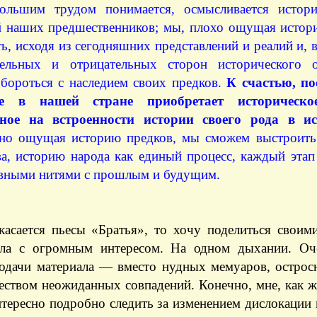
ольшим трудом понимается, осмысливается истори
й наших предшественников; мы, плохо ощущая истори
ь, исходя из сегодняшних представлений и реалий и, в
ельных и отрицательных сторон исторического о
 бороться с наследием своих предков.
К счастью, по
ие в нашей стране приобретает историческое
нное на встроенности истории своего рода в и
но ощущая историю предков, мы сможем выстроить
ва, историю народа как единый процесс, каждый этап
вными нитями с прошлым и будущим.
касается пьесы «Братья», то хочу поделиться своим
ла с огромным интересом. На одном дыхании. Оч
одачи материала — вместо нудных мемуаров, острос
еством неожиданных совпадений. Конечно, мне, как 
нтересно подробно следить за изменением дислокации