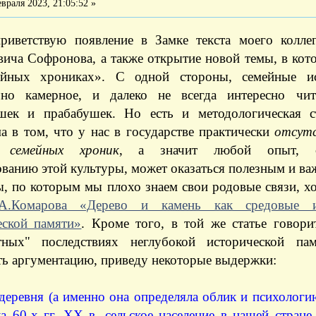
враля 2023, 21:05:52 »
риветствую появление в Замке текста моего колл
вича Софронова, а также открытие новой темы, в кот
ейных хрониках». С одной стороны, семейные 
чно камерное, и далеко не всегда интересно чи
шек и прабабушек. Но есть и методологическая с
а в том, что у нас в государстве практически
отсут
я семейных хроник
, а значит любой опыт, с
ванию этой культуры, может оказаться полезным и в
, по которым мы плохо знаем свои родовые связи, х
А.Комарова «Дерево и камень как средовые и
еской памяти»
. Кроме того, в той же статье говори
тных" последствиях неглубокой исторической па
ть аргументацию, приведу некоторые выдержки:
деревня (а именно она определяла облик и психологию
а 60-х гг. XX в. сельское население в нашей стране