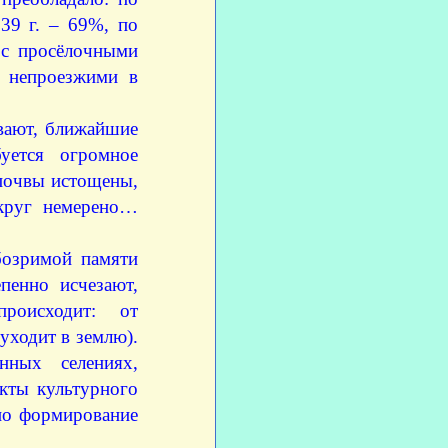
939 г. – 69%, по
 с просёлочными
и непроезжими в
ивают, ближайшие
уется огромное
 почвы истощены,
округ немерено…
бозримой памяти
епенно исчезают,
происходит: от
 уходит в землю).
нных селениях,
кты культурного
жно формирование