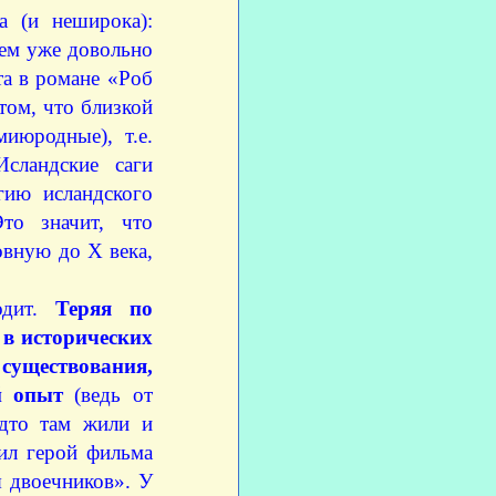
а (и неширока):
ем уже довольно
та в романе «Роб
том, что близкой
июродные), т.е.
сландские саги
гию исландского
то значит, что
овную до X века,
водит.
Теряя по
 в исторических
существования,
й опыт
(ведь от
удто там жили и
рил герой фильма
 двоечников». У