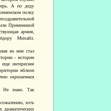
терь. А по деду
онненском полку
оздравительной
 или Примениной
йствующая армия,
ёдору Михайл.
ания во мне стал
стории - истории
 еще интереснее
ерритории вблизи
стно окрашенная
? Не знаю. Так
 сожалению, хоть
х драматических