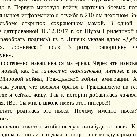
др в Первую мировую войну, карточка боевых по
я нашел информацию о службе в 210-ом пехотном Бр
льбоме открыток, сохраненном мамой. В одной п
е датированной 16.12.1917 г. от Шуры Прилепиной
 разобрать подпись) из г. Липецк указан адрес «Де
х. Бронненский полк, 3 рота, прапорщику Ф
укъ».
 постепенно накапливался материал. Через эти изыск
 новый, как бы
личностно окрашенный
, интерес к и
Мировой войны, Гражданской войны, эмиграции. А
когда узнал, что воевали братья в Гражданскую на т
 где я сейчас живу. Так к истории добавилась
лично
я. (Вот бы мне в школе иметь этот интерес!)
ьтате родилась эта пьеса. Почему именно пьеса
ось".
конечно, хочется, чтобы пьесу кто-нибудь поставил. К
ходила в лон-лист и даже в шорт-лист международны