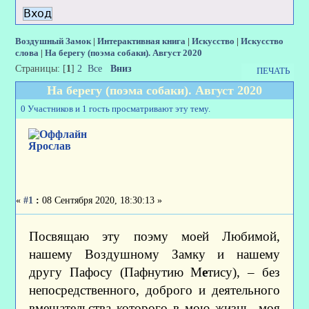
Воздушный Замок
|
Интерактивная книга
|
Искусство
|
Искусство
слова
|
На берегу (поэма собаки). Август 2020
Страницы: [
1
]
2
Все
Вниз
ПЕЧАТЬ
На берегу (поэма собаки). Август 2020
0 Участников и 1 гость просматривают эту тему.
Ярослав
«
#1
:
08 Сентября 2020, 18:30:13 »
Посвящаю эту поэму моей Любимой,
нашему Воздушному Замку и нашему
другу Пафосу (Пафнутию М
е
тису), – без
непосредственного, доброго и деятельного
вмешательства которого в мою жизнь, моя