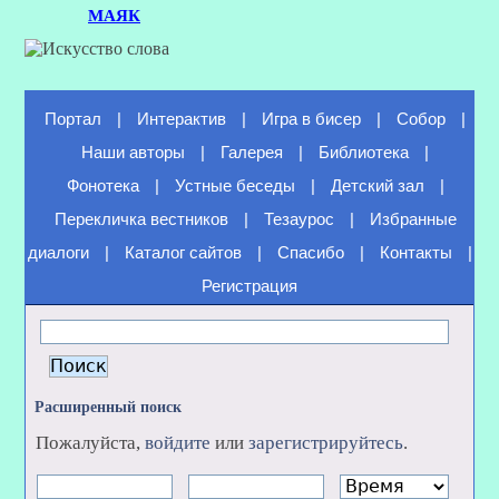
МАЯК
Портал
|
Интерактив
|
Игра в бисер
|
Собор
|
Наши авторы
|
Галерея
|
Библиотека
|
Фонотека
|
Устные беседы
|
Детский зал
|
Перекличка вестников
|
Тезаурос
|
Избранные
диалоги
|
Каталог сайтов
|
Спасибо
|
Контакты
|
Регистрация
Расширенный поиск
Пожалуйста,
войдите
или
зарегистрируйтесь
.