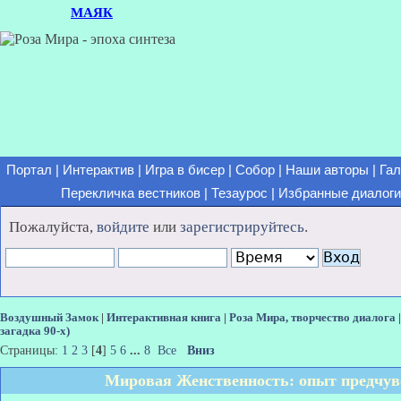
МАЯК
Портал
|
Интерактив
|
Игра в бисер
|
Собор
|
Наши авторы
|
Гал
Перекличка вестников
|
Тезаурос
|
Избранные диалоги
Пожалуйста,
войдите
или
зарегистрируйтесь
.
Воздушный Замок
|
Интерактивная книга
|
Роза Мира, творчество диалога
загадка 90-х)
Страницы:
1
2
3
[
4
]
5
6
...
8
Все
Вниз
Мировая Женственность: опыт предчувс