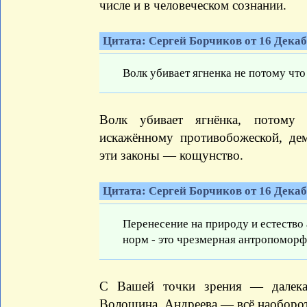
числе и в человеческом сознании.
Цитата: Сергей Борчиков от 16 Декабр
Волк убивает ягненка не потому что 
Волк убивает ягнёнка, потому 
искажённому противобожеской, де
эти законы — кощунство.
Цитата: Сергей Борчиков от 16 Декабр
Перенесение на природу и естество
норм - это чрезмерная антропоморфи
С Вашей точки зрения — далека.
Волошина, Андреева — всё наоборот