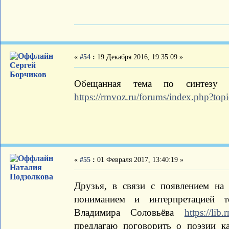
«
#54
:
19 Декабря 2016, 19:35:09 »
Сергей
Борчиков
Обещанная тема по синтезу м
https://rmvoz.ru/forums/index.php?top
«
#55
:
01 Февраля 2017, 13:40:19 »
Наталия
Подзолкова
Друзья, в связи с появлением на 
пониманием и интерпретацией 
Владимира Соловьёва
https://lib
предлагаю поговорить о поэзии к