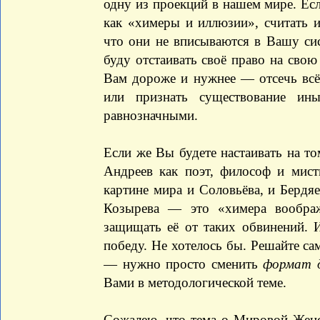
одну из проекций в нашем мире. Ес
как «химеры и иллюзии», считать 
что они не вписываются в Вашу си
буду отстаивать своё право на свою
Вам дороже и нужнее — отсечь всё
или признать существование ин
равнозначными.
Если же Вы будете настаивать на то
Андреев как поэт, философ и мист
картине мира и Соловьёва, и Бердя
Козырева — это «химера воображ
защищать её от таких обвинений. 
победу. Не хотелось бы. Решайте са
— нужно просто сменить
формат д
Вами в методологической теме.
Сожалею, что тема о Мировой Женст