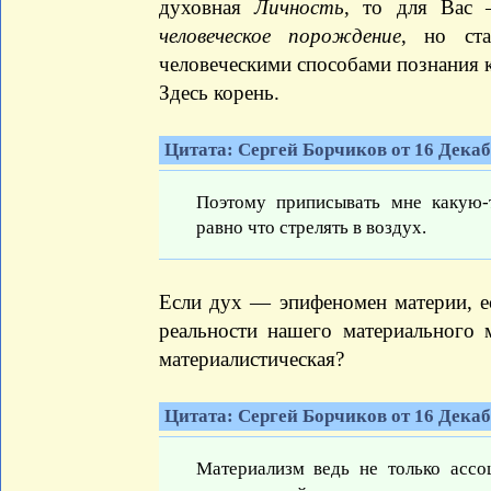
духовная
Личность
, то для Вас
человеческое порождение
, но ст
человеческими способами познания к
Здесь корень.
Цитата: Сергей Борчиков от 16 Декабр
Поэтому приписывать мне какую-т
равно что стрелять в воздух.
Если дух — эпифеномен материи, ес
реальности нашего материального м
материалистическая?
Цитата: Сергей Борчиков от 16 Декабр
Материализм ведь не только ассо