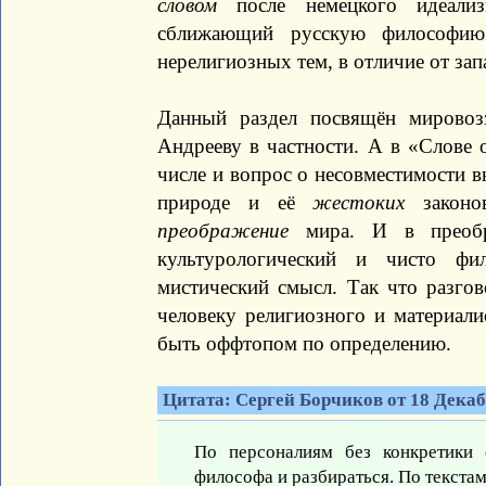
словом
после немецкого идеализ
сближающий русскую философию
нерелигиозных тем, в отличие от зап
Данный раздел посвящён мирово
Андрееву в частности. А в «Слове 
числе и вопрос о несовместимости в
природе и её
жестоких
законо
преображение
мира. И в преобр
культурологический и чисто фи
мистический смысл. Так что разго
человеку религиозного и материали
быть оффтопом по определению.
Цитата: Сергей Борчиков от 18 Декабр
По персоналиям без конкретики 
философа и разбираться. По текстам