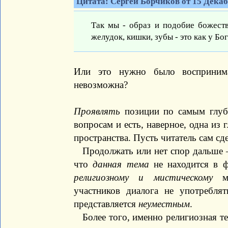
Цитата: Сергей Борчиков от 15 Декабр
Так мы - образ и подобие божеств
желудок, кишки, зубы - это как у Бог
Или это нужно было воспринима
невозможна?
Проявлять
позиции по самым глуб
вопросам и есть, наверное, одна из
пространства. Пусть читатель сам сд
Продолжать или нет спор дальше —
что
данная тема
не находится в ф
религиозному и мистическому
ми
участников диалога не употребля
представляется
неуместным
.
Более того, именно религиозная т