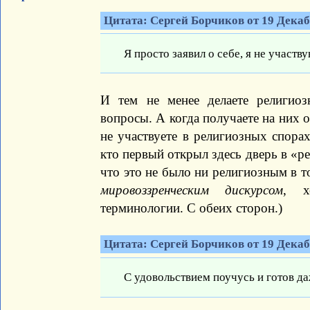
Цитата: Сергей Борчиков от 19 Декабр
Я просто заявил о себе, я не участв
И тем не менее делаете религиоз
вопросы. А когда получаете на них о
не участвуете в религиозных спора
кто первый открыл здесь дверь в «р
что это не было ни религиозным в т
мировоззренческим дискурсом
, х
терминологии. С обеих сторон.)
Цитата: Сергей Борчиков от 19 Декабр
С удовольствием поучусь и готов да