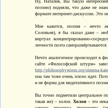
Ну, Наталия, Вы такую интересн
поэзию) подняли, что даже не знаю
формате интеренет-дискуссии. Это н
Мне кажется, поэзия – нечто
м
Соловьев), я бы сказал даже –
ме
виртуал концентрированно-сосред
личности поэта саморазвёртываются 
Нечто аналогичное происходит в фил
сайте «Философский штурм» зав
http://philosophystorm.org/sistema-kat
она там тоже очень плохо идет. Пот
и не форма для медитативного поэзи
Вы точно подметили центральное пон
такая же) – холон.
Холон
– это нек
самого процесса творчества (с