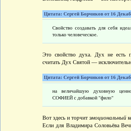
Цитата: Сергей Борчиков от 16 Декабр
Свойство создавать для себя иде
только человеческое.
Это свойство духа. Дух не есть п
считать Дух Святой — исключительно
Цитата: Сергей Борчиков от 16 Декабр
на величайшую духовную ценн
СОФИЕЙ с добавкой "фило"
Вот здесь и торчит
эмоциональный
к
Если для Владимира Соловьёва Веч