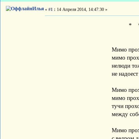
Илья
«
#1
:
14 Апреля 2014, 14:47:30 »
* * 
Мимо проходят 
мимо проходит сч
нелюди тоже ми
не надоест им ша
Мимо проходит 
мимо проходит 
тучи проходят с с
между собою сп
Мимо проходит 
с ведром до краёв