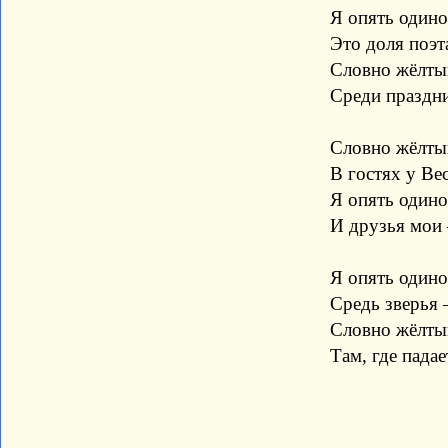
Я опять одинок
Это доля поэта
Словно жёлтый ли
Среди праздников 
Словно жёлтый ли
В гостях у Весн
Я опять одино
И друзья мои – с
Я опять одинок
Средь зверья – чел
Словно жёлтый ли
Там, где падает с