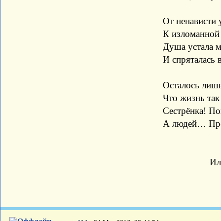
От ненависти ул
К изломанной суд
Душа устала мучи
И спряталась в се
Осталось лишь отч
Что жизнь так зак
Сестрёнка! Повстре
А людей… Прост
Илья Кри