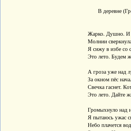
В деревне (Гроз
Жарко. Душно. И за 
Молнии сверкнула н
Я сижу в избе со с
Это лето. Будем жи
А гроза уже над луг
За окном пёс начал в
Свечка гаснет. Кот на
Это лето. Дайте жит
Громыхнуло над изб
Я пытаюсь ужас скр
Небо плачется водо