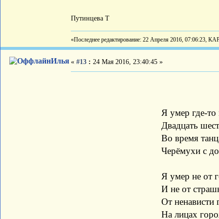
Путинцева Т
«Последнее редактирование: 22 Апреля 2016, 07:06:23, КА
Илья
«
#13
:
24 Мая 2016, 23:40:45 »
Сестре 
Я умер где-то в Ку
Двадцать шестого, 
Во время танца гру
Черёмухи с дожд
Я умер не от гол
И не от страшных 
От ненависти гор
На лицах горожа