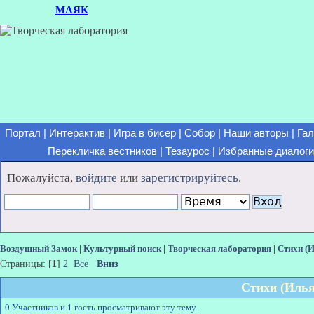
МАЯК
Портал
|
Интерактив
|
Игра в бисер
|
Собор
|
Наши авторы
|
Гал
Перекличка вестников
|
Тезаурос
|
Избранные диалоги
Пожалуйста,
войдите
или
зарегистрируйтесь
.
Воздушный Замок
|
Культурный поиск
|
Творческая лаборатория
|
Cтихи (
Страницы: [
1
]
2
Все
Вниз
Cтихи (Иль
0 Участников и 1 гость просматривают эту тему.