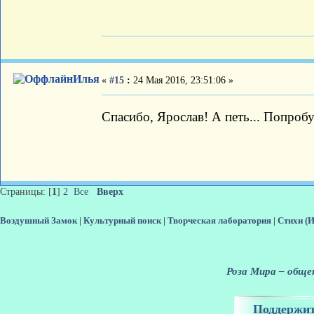
Илья
«
#15
:
24 Мая 2016, 23:51:06 »
Спасибо, Ярослав! А петь... Попроб
Страницы: [
1
]
2
Все
Вверх
Воздушный Замок
|
Культурный поиск
|
Творческая лаборатория
|
Cтихи (
Роза Мира – общен
Поддержит