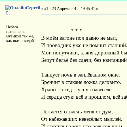
Сергей
«
#1
:
23 Апреля 2012, 19:45:41 »
С.
Небеса
* * *
наполнены
музыкой так же,
В моём вагоне пол давно не мыт,
как океан водой.
И проводник уже не помнит станций
Мои попутчики, кляня дорожный бы
Берут бельё без сдачи, без квитанций
Танцует ночь в заплёванном окне,
Бренчит в стакане ложка деловито.
Храпит сосед – уснул навеселе.
И сердца стук: всё в прошлом, всё за
Пытается отвлечь меня от дум,
От набежавших невесёлых мыслей.
И кажется на миг, что рельсов шум –