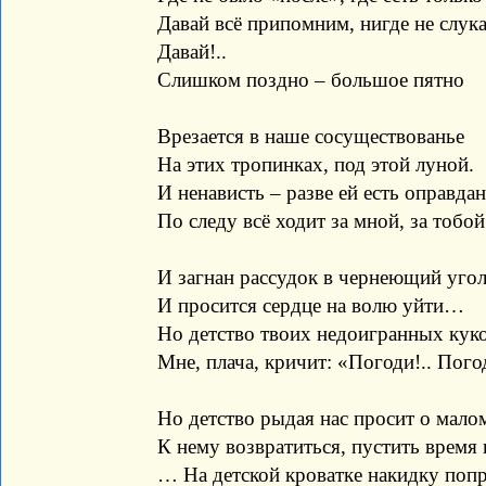
Давай всё припомним, нигде не слук
Давай!..
Слишком поздно – большое пятно
Врезается в наше сосуществованье
На этих тропинках, под этой луной.
И ненависть – разве ей есть оправдан
По следу всё ходит за мной, за тоб
И загнан рассудок в чернеющий угол
И просится сердце на волю уйти…
Но детство твоих недоигранных кук
Мне, плача, кричит: «Погоди!.. Пого
Но детство рыдая нас просит о мало
К нему возвратиться, пустить время
… На детской кроватке накидку поп