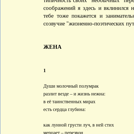
типичность своих "необычных" пере
соображений я здесь и вклинился н
тебе тоже покажется и занимател
созвучие "жизненно-поэтических пут
ЖЕНА
1
Души молочный полумрак
разлит везде – и жизнь нежна:
в её таинственных мирах
есть сердца глубина:
как лунной грусти луч, в ней стих
мерцает – перезвон