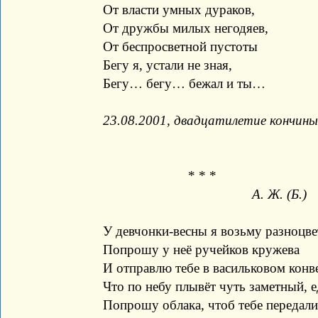
От власти умных дураков,
От дружбы милых негодяев,
От беспросветной пустоты
Бегу я, устали не зная,
Бегу… бегу… бежал и ты…
23.08.2001, двадцатилетие кончины
* * *
А. Ж. (Б.)
У девчонки-весны я возьму разноцве
Попрошу у неё ручейков кружева
И отправлю тебе в васильковом конв
Что по небу плывёт чуть заметный, е
Попрошу облака, чтоб тебе передали