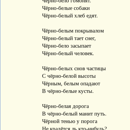
Чёрно-бело гомонят.
Чёрно-белые собаки
Чёрно-белый хлеб едят.
Чёрно-белым покрывалом
Чёрно-белый тает снег,
Чёрно-бело засыпает
Чёрно-белый человек.
Чёрно-белых снов частицы
С чёрно-белой высоты
Чёрным, белым опадают
В чёрно-белые кусты.
Чёрно-белая дорога
В чёрно-белый манит путь.
Чёрной тенью у порога
Не крадётся ль кто-нибудь?..