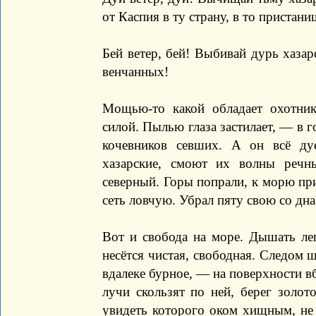
от Каспия в ту страну, в то пристани
Бей ветер, бей! Выбивай дурь хазар
венчанных!
Мощью-то какой обладает охотник
силой. Пылью глаза застилает, — в г
кочевников севших. А он всё ду
хазарские, смоют их волны речны
северный. Горы попрали, к морю при
сеть ловчую. Убрал пяту свою со дна
Вот и свобода на море. Дышать ле
несётся чистая, свободная. Следом ш
вдалеке бурное, — на поверхности вб
лучи скользят по ней, берег золо
увидеть которого оком хищным, не 