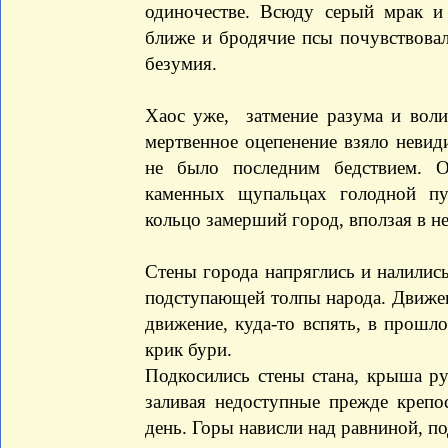
одиночестве. Всюду серый мрак и
ближе и бродячие псы почувствовал
безумия.
Хаос уже, затмение разума и воли
мертвенное оцепенение взяло невид
не было последним бедствием. О
каменных щупальцах голодной пу
кольцо замерший город, вползая в н
Стены города напряглись и налилис
подступающей толпы народа. Движен
движение, куда-то вспять, в прош
крик бури.
Подкосились стены стана, крыша р
заливая недоступные прежде крепо
день. Горы нависли над равниной, по