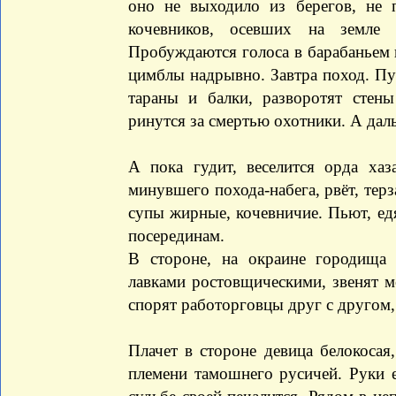
оно не выходило из берегов, не 
кочевников, осевших на земле 
Пробуждаются голоса в барабаньем 
цимблы надрывно. Завтра поход. Пу
тараны и балки, разворотят стены
ринутся за смертью охотники. А дал
А пока гудит, веселится орда хаз
минувшего похода-набега, рвёт, терз
супы жирные, кочевничие. Пьют, едя
посерединам.
В стороне, на окраине городища
лавками ростовщическими, звенят м
спорят работорговцы друг с другом,
Плачет в стороне девица белокосая
племени тамошнего русичей. Руки её