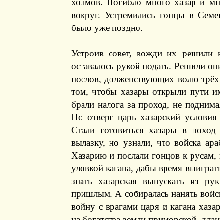
холмов. Погибло много хазар и мн
вокруг. Устремились гонцы в Семе
было уже поздно.
Устроив совет, вожди их решили 
оставалось рукой подать. Решили они
послов, долженствующих волю трёх 
том, чтобы хазары открыли пути им
брали налога за проход, не поднима
Но отверг царь хазарский условия
Стали готовиться хазары в поход
вылазку, но узнали, что войска ар
Хазарию и послали гонцов к русам,
уловкой кагана, дабы время выиграть
знать хазарская выпускать из ру
пришлым. А собиралась нанять войск
войну с врагами царя и кагана хаза
на богатства земли приморской, дла