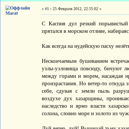
«
#1
:
25 Февраля 2012, 22:55:02 »
Marat
С Каспия дул резкий порывистый 
прятался в морском отливе, набирая
Как всегда на иудейскую пасху нелёт
Нескончаемым бушеванием встречае
узлы-узловища повсюду, бичуют л
между горами и морем, насаждая н
произрастания. Но ветер-то откуда з
себе, сдувая с земли пыль разруш
воздухе дух хазарщины, проника
наследство и ярмо власти хазарско
солона, словно море и золото из чуж
Дуй ветер, дуй! Вычищай тьму хаза