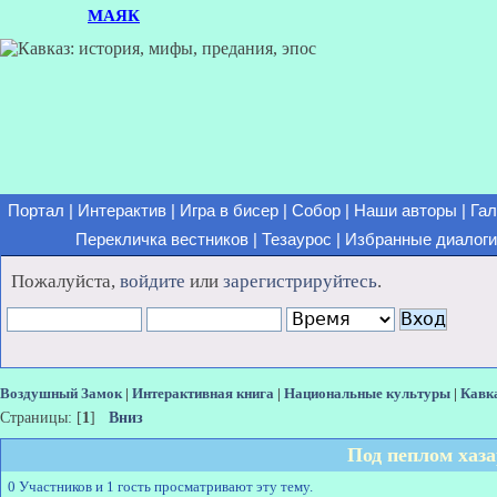
МАЯК
Портал
|
Интерактив
|
Игра в бисер
|
Собор
|
Наши авторы
|
Гал
Перекличка вестников
|
Тезаурос
|
Избранные диалоги
Пожалуйста,
войдите
или
зарегистрируйтесь
.
Воздушный Замок
|
Интерактивная книга
|
Национальные культуры
|
Кавк
Страницы: [
1
]
Вниз
Под пеплом хаз
0 Участников и 1 гость просматривают эту тему.