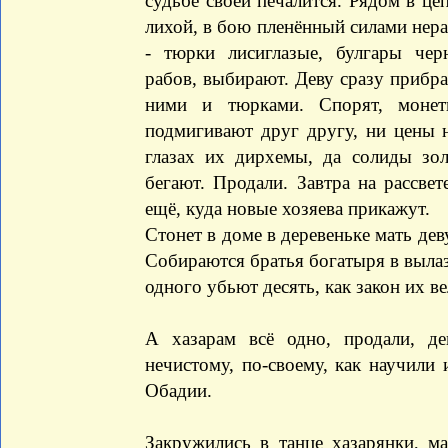
судьбе своей печалится. Рядом в це
лихой, в бою пленённый силами нер
- тюрки лисиглазые, булгары чер
рабов, выбирают. Деву сразу прибра
ними и тюрками. Спорят, монет
подмигивают друг другу, ни цены н
глазах их дирхемы, да солиды зол
бегают. Продали. Завтра на рассвет
ещё, куда новые хозяева прикажут.
Стонет в доме в деревеньке мать дев
Собираются братья богатыря в вылазк
одного убьют десять, как закон их ве
А хазарам всё одно, продали, д
нечистому, по-своему, как научил
Обадии.
Закружились в танце хазарянки, ма