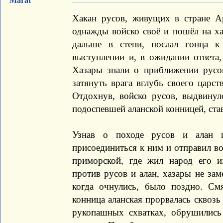
Marat
Хакан русов, живущих в стране Ар
однажды войско своё и пошёл на ха
дальше в степи, послал гонца 
выступлении и, в ожидании ответа,
Хазары знали о приближении русов
затянуть врага вглубь своего царст
Отдохнув, войско русов, выдвинул
подоспевшей аланской конницей, ста
Узнав о походе русов и алан п
присоединиться к ним и отправил во
приморской, где жил народ его и
против русов и алан, хазары не заме
когда очнулись, было поздно. С
конница аланская прорвалась сквоз
рукопашных схватках, обрушились