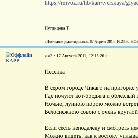
https://rmvoz.ru/lib/karr/tverskaya/gl
Путинцева Т
«Последнее редактирование: 07 Апреля 2015, 16:23:30, ВО
«
#2
:
17 Августа 2011, 12:15:26 »
КАРР
Песенка
В сером городе Чикаго на пригорке у
Где ночуют кот-бродяга и облезлый 
Ночью, лунною порою можно встрет
Белоснежною совою с очень круглой
Если сесть неподалеку и смотреть не
Можно видеть, как к востоку уплыва