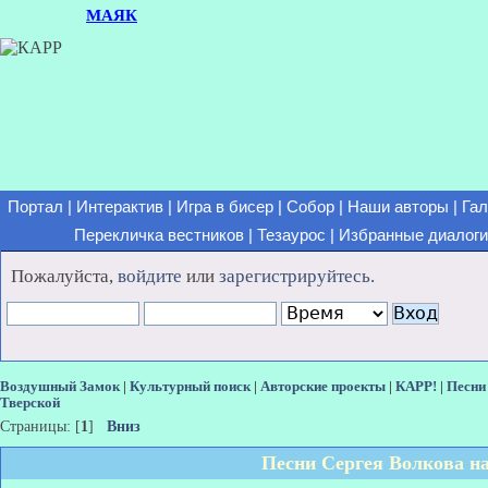
МАЯК
Портал
|
Интерактив
|
Игра в бисер
|
Собор
|
Наши авторы
|
Гал
Перекличка вестников
|
Тезаурос
|
Избранные диалоги
Пожалуйста,
войдите
или
зарегистрируйтесь
.
Воздушный Замок
|
Культурный поиск
|
Авторские проекты
|
КАРР!
|
Песни
Тверской
Страницы: [
1
]
Вниз
Песни Сергея Волкова н