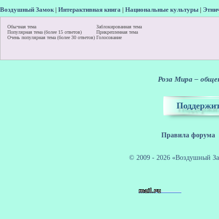
Воздушный Замок
|
Интерактивная книга
|
Национальные культуры
|
Этни
Обычная тема
Заблокированная тема
Популярная тема (более 15 ответов)
Прикрепленная тема
Очень популярная тема (более 30 ответов)
Голосование
Роза Мира – общен
Поддержит
Правила форума
© 2009 - 2026 «Воздушный За