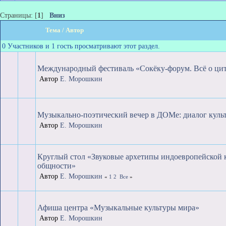
Страницы: [
1
]
Вниз
Тема
/
Автор
0 Участников и 1 гость просматривают этот раздел.
Международный фестиваль «Сокёку-форум. Всё о ци
Автор
Е. Морошкин
Музыкально-поэтический вечер в ДОМе: диалог куль
Автор
Е. Морошкин
Круглый стол «Звуковые архетипы индоевропейской 
общности»
Автор
Е. Морошкин
«
1
2
Все
»
Афиша центра «Музыкальные культуры мира»
Автор
Е. Морошкин